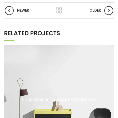
NEWER
OLDER
RELATED PROJECTS
SUSPENDISSE QUAM AT VESTIBULUM
KITCHEN