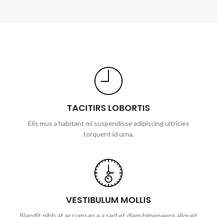
TACITIRS LOBORTIS
Elis mus a habitant mi suspendisse adipiscing ultricies
torquent id urna.
VESTIBULUM MOLLIS
Blandit nibh at accumsan a a sed et diam himenaeos aliquet